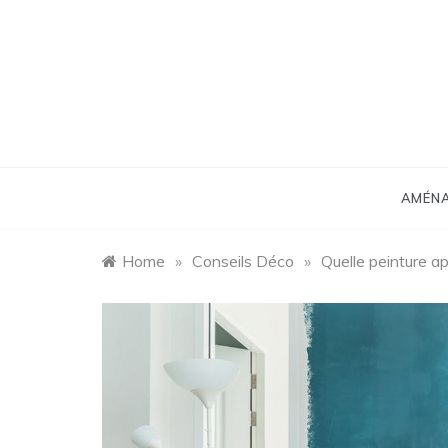
Skip
to
content
Déco
AMÉN
Home
»
Conseils Déco
»
Quelle peinture ap