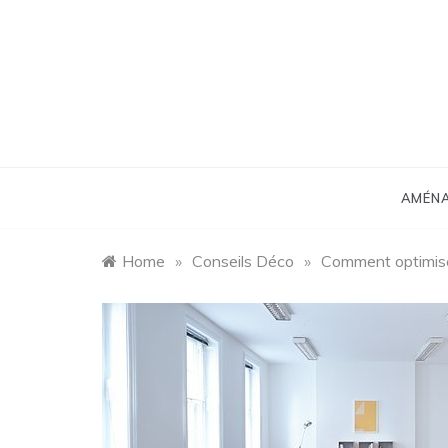
Skip
to
content
Déco
AMÉN
Home
»
Conseils Déco
»
Comment optimiser